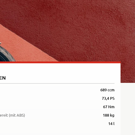
5R
EN
689 ccm
73,4 PS
67 Nm
ereit (mit ABS)
188 kg
14 l