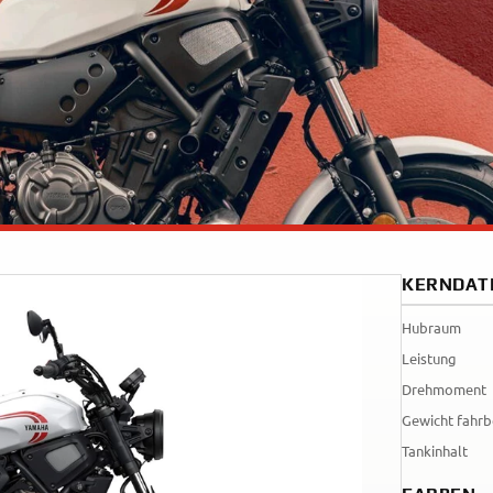
Tenere
WR12
700
World
Raid
KERNDAT
Hubraum
Leistung
Drehmoment
Gewicht fahrb
Tankinhalt