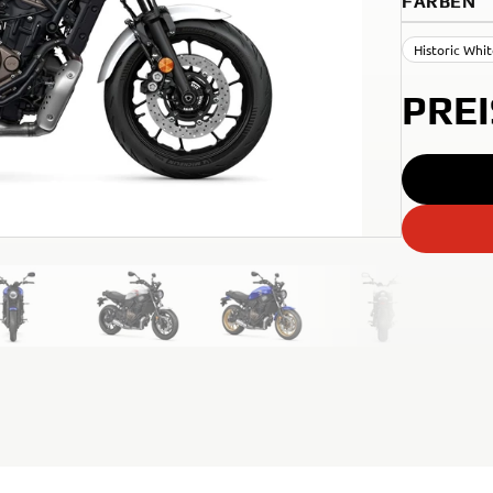
FARBEN
Historic Whi
PRE