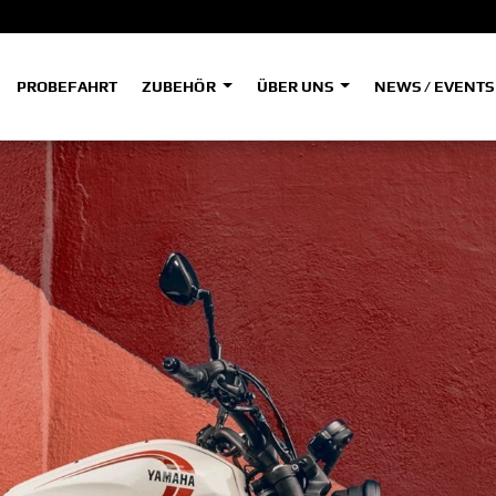
PROBEFAHRT
ZUBEHÖR
ÜBER UNS
NEWS / EVENT
ADVENTURE
A
A
HYPER NAKED
SPORT HERITAGE
Tenere
Tener
700
700
(Low
SPORT TOURING
SUPERSPORT
A2
A
Tenere
Tener
700
700
35kW
Rally
A
A1