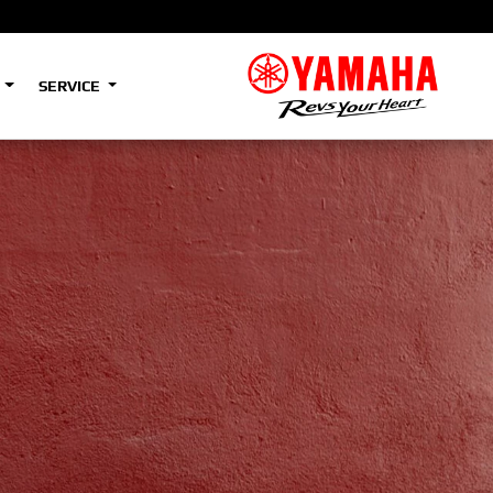
S
SERVICE
A2
e
Tenere
700
)
(Low)
35kW
A2
e
Tenere
700
Rally
35kW