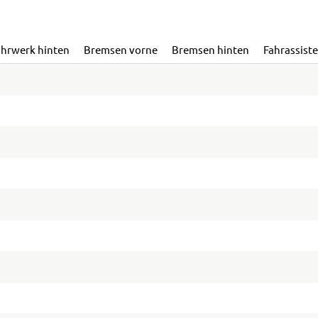
ahrwerk hinten
Bremsen vorne
Bremsen hinten
Fahrassist