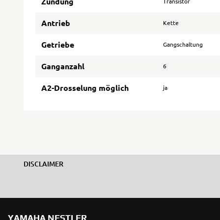
Zündung
Transistor
Antrieb
Kette
Getriebe
Gangschaltung
Ganganzahl
6
A2-Drosselung möglich
ja
DISCLAIMER
YAMAHA NESTLER