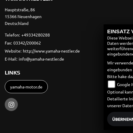
Hauptstraße, 86
15366 Neuenhagen
Deutschland
EINSATZ
Telefon:
+49334280288
Diese Webseit
Fax:
03342/200062
Daten werden 
weiterführen
Website:
http://www.yamaha-nestler.de
eingebundenen
E-Mail:
info@yamaha-nestler.de
Wir verwende
eingebunden
LINKS
Bitte hake da
Google 
yamaha-motor.de
Optional kann
Detailierte 
unserer Date
ÜBERNEH