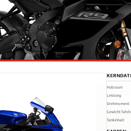
Tenere
WR12
700
World
Raid
KERNDAT
Hubraum
Leistung
Drehmoment
Gewicht fahrb
Tankinhalt