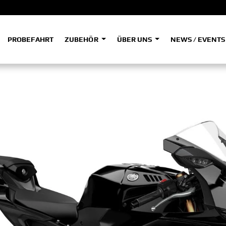
PROBEFAHRT
ZUBEHÖR
ÜBER UNS
NEWS / EVENT
ADVENTURE
A
A
HYPER NAKED
SPORT HERITAGE
Tenere
Tener
700
700
(Low
SPORT TOURING
SUPERSPORT
A2
A
Tenere
Tener
700
700
35kW
Rally
A
A1