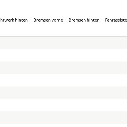
ahrwerk hinten
Bremsen vorne
Bremsen hinten
Fahrassist