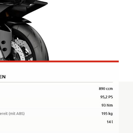
5R
EN
890 ccm
95,2 PS
93 Nm
ereit (mit ABS)
195 kg
14 l