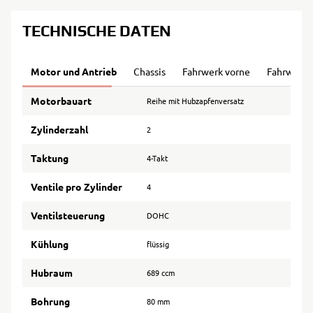
TECHNISCHE DATEN
Motor und Antrieb
Chassis
Fahrwerk vorne
Fahrwerk 
Motorbauart
Reihe mit Hubzapfenversatz
Zylinderzahl
2
Taktung
4-Takt
Ventile pro Zylinder
4
Ventilsteuerung
DOHC
Kühlung
flüssig
Hubraum
689 ccm
Bohrung
80 mm