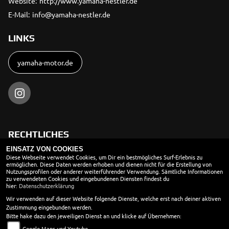
Website:
http://www.yamaha-nestler.de
E-Mail:
info@yamaha-nestler.de
LINKS
yamaha-motor.de
RECHTLICHES
EINSATZ VON COOKIES
AGB
Diese Webseite verwendet Cookies, um Dir ein bestmögliches Surf-Erlebnis zu
ermöglichen. Diese Daten werden erhoben und dienen nicht für die Erstellung von
Nutzungsprofilen oder anderer weiterführender Verwendung. Sämtliche Informationen
Impressum
zu verwendeten Cookies und eingebundenen Diensten findest du
hier:
Datenschutzerklärung
Datenschutz
Wir verwenden auf dieser Website folgende Dienste, welche erst nach deiner aktiven
Disclaimer
Zustimmung eingebunden werden.
Bitte hake dazu den jeweiligen Dienst an und klicke auf Übernehmen:
Barrierefreiheit
Google Maps und Youtube