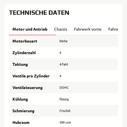
TECHNISCHE DATEN
Motor und Antrieb
Chassis
Fahrwerk vorne
Fahrwerk 
Motorbauart
Reihe
Zylinderzahl
4
Taktung
4-Takt
Ventile pro Zylinder
4
Ventilsteuerung
DOHC
Kühlung
flüssig
Schmierung
Frischöl
Hubraum
599 ccm