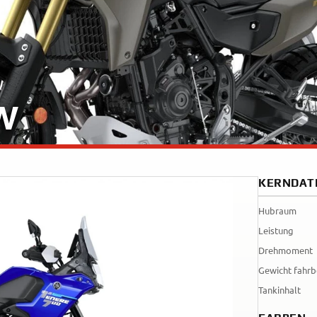
Tenere
WR12
700
World
Raid
W
KERNDAT
Hubraum
Leistung
Drehmoment
Gewicht fahrb
Tankinhalt