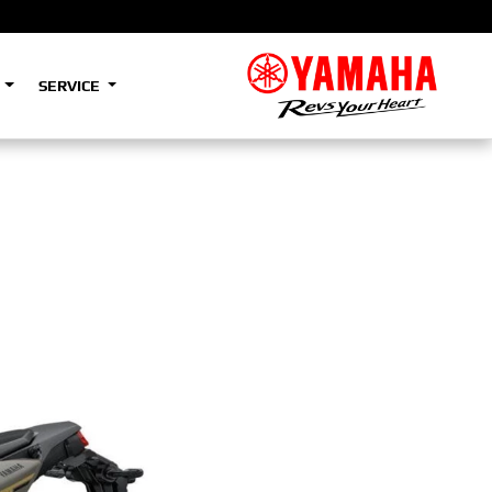
S
SERVICE
A2
e
Tenere
700
)
(Low)
35kW
A2
e
Tenere
700
Rally
35kW