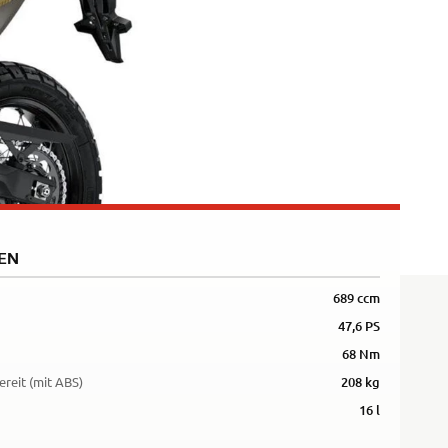
5R
EN
689 ccm
47,6 PS
68 Nm
ereit (mit ABS)
208 kg
16 l