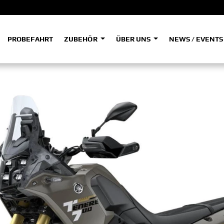
PROBEFAHRT
ZUBEHÖR
ÜBER UNS
NEWS / EVENT
ADVENTURE
A
A
HYPER NAKED
SPORT HERITAGE
Tenere
Tener
700
700
(Low
SPORT TOURING
SUPERSPORT
A2
A
Tenere
Tener
700
700
35kW
Rally
A
A1