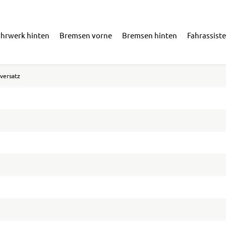
ahrwerk hinten
Bremsen vorne
Bremsen hinten
Fahrassist
versatz